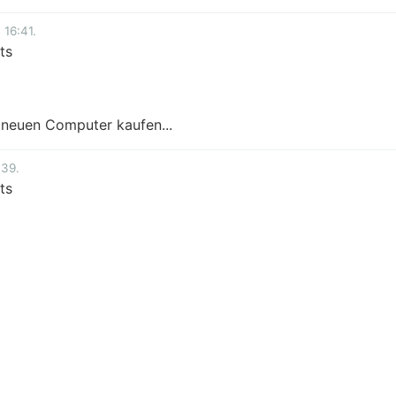
16:41.
ts
n neuen Computer kaufen...
:39.
ts