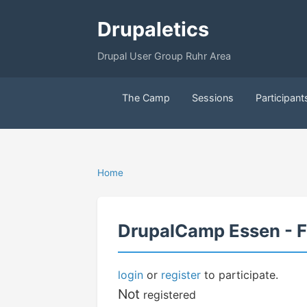
Drupaletics
Drupal User Group Ruhr Area
The Camp
Sessions
Participant
Home
DrupalCamp Essen - F
login
or
register
to participate.
Not
registered